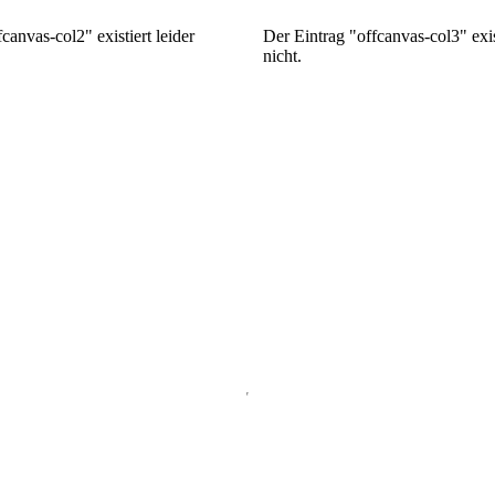
canvas-col2" existiert leider
Der Eintrag "offcanvas-col3" exist
nicht.