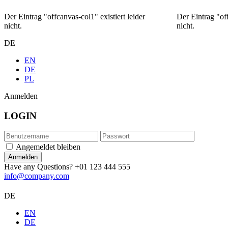
Der Eintrag "offcanvas-col1" existiert leider
Der Eintrag "off
nicht.
nicht.
DE
EN
DE
PL
Anmelden
LOGIN
Angemeldet bleiben
Have any Questions?
+01 123 444 555
info@company.com
DE
EN
DE