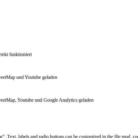
ekt funktioniert
reetMap und Youtube geladen
eetMap, Youtube und Google Analytics geladen
r" .Text, labels and radio buttons can be customized in the file mod_co